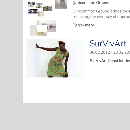
(Un)common Ground
(Un)common Ground brings toget
reflecting the diversity of appr
Peggy
mehr...
SurVivArt
06.02.2012 - 23.02.20
SurVivArt  Kunst für d