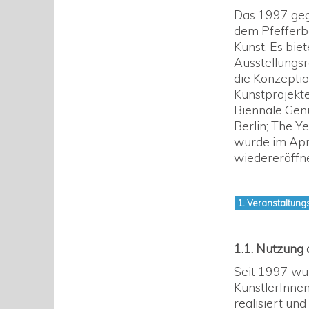
Das 1997 geg
dem Pfefferbe
Kunst. Es bie
Ausstellungsr
die Konzeptio
Kunstprojekte 
Biennale Genua
Berlin; The Y
wurde im Apr
wiedereröffne
1. Veranstaltungs
1.1. Nutzung 
Seit 1997 wu
KünstlerInnen
realisiert un