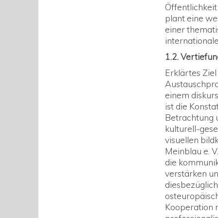
Öffentlichkei
plant eine we
einer themati
international
1.2. Vertiefu
Erklärtes Ziel
Austauschproj
einem diskur
ist die Konst
Betrachtung u
kulturell-ges
visuellen bil
Meinblau e. V.
die kommunik
verstärken u
diesbezüglich
osteuropäisch
Kooperation m