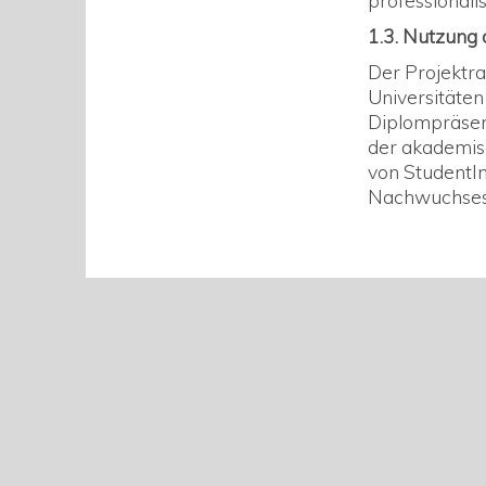
professionali
1.3. Nutzung
Der Projektr
Universitäten
Diplompräsent
der akademisc
von StudentIn
Nachwuchses